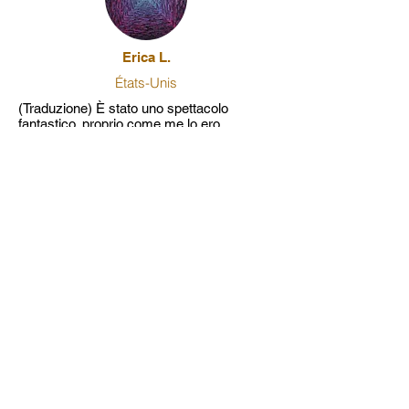
Erica L.
États-Unis
(Traduzione) È stato uno spettacolo
fantastico, proprio come me lo ero
immaginato!!
Artfinder
Garry B.