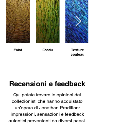
Esaurito
géométrique
Esaurito
Esaurito
rosso e dell'arancione
Esaurito
Esaurito
Esaurito
Esaurito
Esaurito
Esaurito
Esaurito
Esaurito
Esaurito
Esaurito
Esaurito
Éclat
Fondu
Texture
couteau
Recensioni e feedback
Qui potete trovare le opinioni dei
collezionisti che hanno acquistato
un'opera di Jonathan Pradillon:
impressioni, sensazioni e feedback
autentici provenienti da diversi paesi.