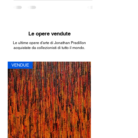
ruolo importante. Un’opera troppo piccola
può sembrare persa su una parete ampia,
mentre una tela molto grande rischia di
appesantire una stanza già ricca di mobili e
oggetti decorativi. Non esiste però una
Le opere vendute
regola assoluta. Un grande quadro può
Le ultime opere d'arte di Jonathan Pradillon
funzionare perfettamente anche in una
acquistate da collezionisti di tutto il mondo.
stanza piccola, quando diventa l’elemento
principale dell’arredamento.
VENDUE