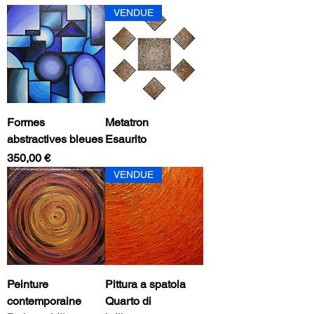
VENDUE
Formes
Metatron
abstractives bleues
Esaurito
Prezzo
350,00 €
VENDUE
Peinture
Pittura a spatola
contemporaine
Quarto di