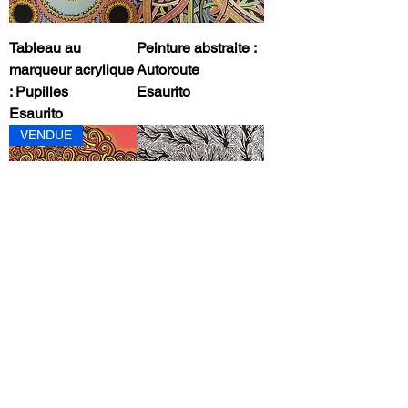
Tableau au
Peinture abstraite :
marqueur acrylique
Autoroute
: Pupilles
Esaurito
Esaurito
VENDUE
Quadro
Peinture sur toile :
contemporaneo:
Intrigue
Nucleare
Prezzo
200,00 €
Esaurito
VENDUE