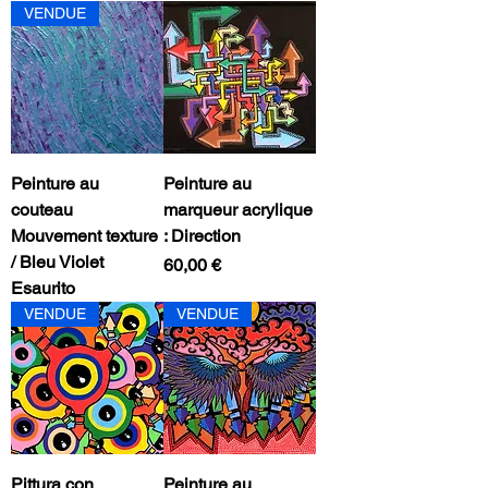
VENDUE
Peinture au
Peinture au
couteau
marqueur acrylique
Mouvement texture
: Direction
/ Bleu Violet
Prezzo
60,00 €
Esaurito
VENDUE
VENDUE
Pittura con
Peinture au