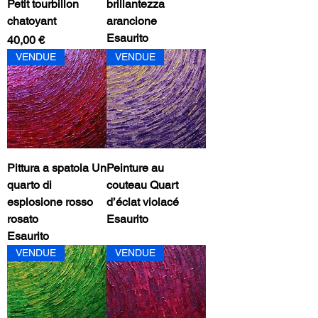
Petit tourbillon
brillantezza
chatoyant
arancione
Esaurito
Prezzo
40,00 €
VENDUE
VENDUE
Pittura a spatola Un
Peinture au
quarto di
couteau Quart
esplosione rosso
d’éclat violacé
rosato
Esaurito
Esaurito
VENDUE
VENDUE