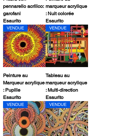
pennarello acrilico:
marqueur acrylique
garofani
: Nuit colorée
Esaurito
Esaurito
VENDUE
VENDUE
Peinture au
Tableau au
Marqueur acrylique
marqueur acrylique
: Pupille
: Multi-direction
Esaurito
Esaurito
VENDUE
VENDUE