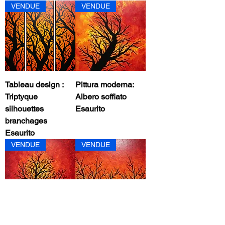
VENDUE
VENDUE
Tableau design :
Pittura moderna:
Triptyque
Albero soffiato
silhouettes
Esaurito
branchages
Esaurito
VENDUE
VENDUE
Tableau moderne
Tableau