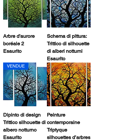
Arbre d'aurore
Schema di pittura:
boréale 2
Trittico di silhouette
Esaurito
di alberi notturni
Esaurito
VENDUE
Dipinto di design
Peinture
Trittico silhouette di
contemporaine
albero notturno
Triptyque
Esaurito
silhouettes d’arbres