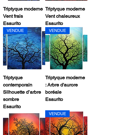
Triptyque moderne
Triptyque moderne
Vent frais
Vent chaleureux
Esaurito
Esaurito
VENDUE
VENDUE
Triptyque
Triptyque moderne
contemporain
: Arbre d'aurore
Silhouette d’arbre
boréale
sombre
Esaurito
Esaurito
VENDUE