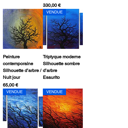
Prezzo
330,00 €
VENDUE
Peinture
Triptyque moderne
contemporaine
Silhouette sombre
Silhouette d’arbre /
d’arbre
Nuit jour
Esaurito
Prezzo
65,00 €
VENDUE
VENDUE