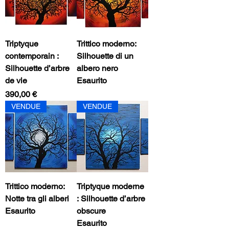
Triptyque
Trittico moderno:
contemporain :
Silhouette di un
Silhouette d’arbre
albero nero
de vie
Esaurito
Prezzo
390,00 €
VENDUE
VENDUE
Trittico moderno:
Triptyque moderne
Notte tra gli alberi
: Silhouette d’arbre
Esaurito
obscure
Esaurito