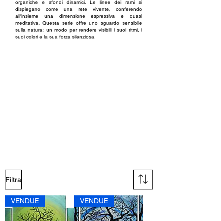
organiche e sfondi dinamici. Le linee dei rami si
dispiegano come una rete vivente, conferendo
all'insieme una dimensione espressiva e quasi
meditativa. Questa serie offre uno sguardo sensibile
sulla natura: un modo per rendere visibili i suoi ritmi, i
suoi colori e la sua forza silenziosa.
Tecniche e materiali:
Le opere della serie Albero sono realizzate con colori
acrilici su tela di cotone tesa su telaio di legno,
utilizzando pennelli, spatole e pennarelli acrilici per
lavorare le sagome e i dettagli. I quadri sono disponibili
in formati piccoli e grandi, sia su tela singola che sotto
forma di trittici. Ogni dipinto è protetto da una vernice
acrilica, la cui finitura varia a seconda dell'effetto
desiderato: opaca, satinata o lucida. Questo trattamento
garantisce una buona protezione della superficie,
rafforzando al contempo la profondità dei colori e la
qualità dei contrasti.
Filtra
VENDUE
VENDUE