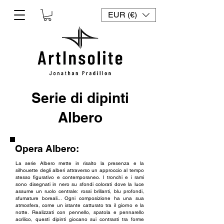
EUR (€)
Serie di dipinti
Albero
Opera Albero:
La serie Albero mette in risalto la presenza e la
silhouette degli alberi attraverso un approccio al tempo
stesso figurativo e contemporaneo. I tronchi e i rami
sono disegnati in nero su sfondi colorati dove la luce
assume un ruolo centrale: rossi brillanti, blu profondi,
sfumature boreali... Ogni composizione ha una sua
atmosfera, come un istante catturato tra il giorno e la
notte. Realizzati con pennello, spatola e pennarello
acrilico, questi dipinti giocano sui contrasti tra forme