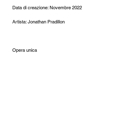
Data di creazione: Novembre 2022
Artista: Jonathan Pradillon
Opera unica
Opera firmata
Certificato di autenticità incluso
Imballaggio accurato
Non ci sono ancora recensioni
Dicci cosa ne pensi. Lascia una
recensione prima degli altri.