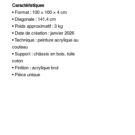
Caractéristiques
• Format : 100 × 100 × 4 cm
• Diagonale : 141,4 cm
• Poids approximatif : 3 kg
• Date de création : janvier 2026
• Technique : peinture acrylique au
couteau
• Support : châssis en bois, toile
coton
• Finition : acrylique brut
• Pièce unique
• Certificat d’authenticité fourni
• Emballage soigné
La vision de cette œuvre :
Dans cette composition, les bleus
profonds et les violets irisés se
déploient en cercles successifs,