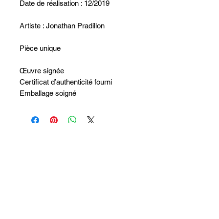
Date de réalisation : 12/2019
Artiste : Jonathan Pradillon
Pièce unique
Œuvre signée
Certificat d’authenticité fourni
Emballage soigné
Non ci sono ancora recensioni
Dicci cosa ne pensi. Lascia una
recensione prima degli altri.
Lascia una recensione