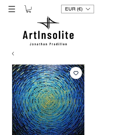
EUR (€)