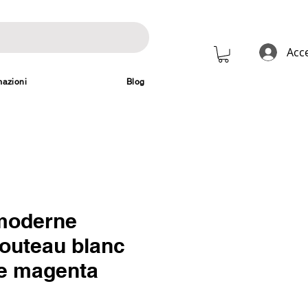
Acc
mazioni
Blog
moderne
couteau blanc
se magenta