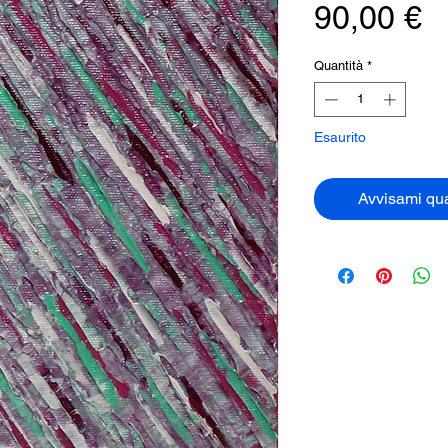
P
90,00 €
Quantità
*
Esaurito
Avvisami qua