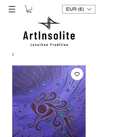
EUR (€)