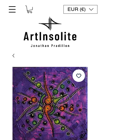
EUR (€)