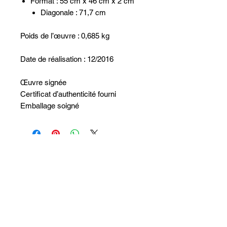
Format : 55 cm x 46 cm x 2 cm
Diagonale : 71,7 cm
Poids de l’œuvre : 0,685 kg
Date de réalisation : 12/2016
Œuvre signée
Certificat d’authenticité fourni
Emballage soigné
Non ci sono ancora recensioni
Dicci cosa ne pensi. Lascia una
recensione prima degli altri.
Lascia una recensione