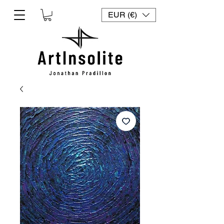
EUR (€)