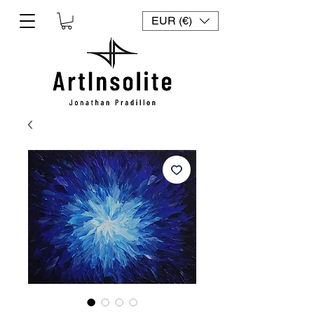
EUR (€)