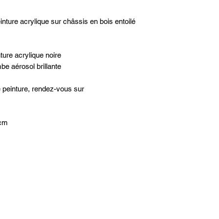
nture acrylique sur châssis en bois entoilé
nture acrylique noire
be aérosol brillante
e peinture, rendez-vous sur
 cm