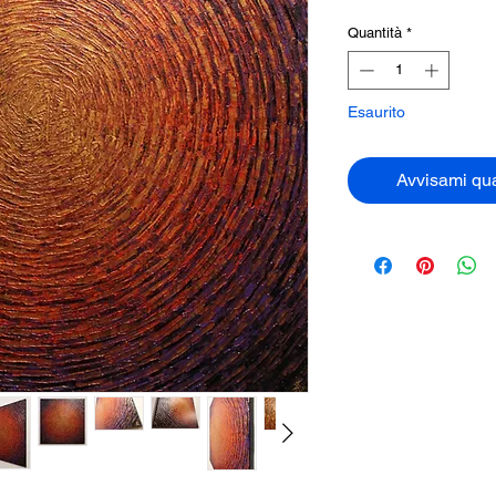
Quantità
*
Esaurito
Avvisami qua