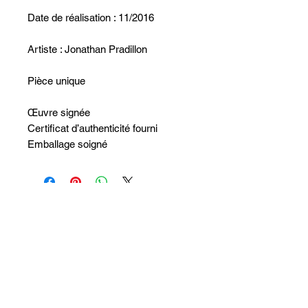
Date de réalisation : 11/2016
Artiste : Jonathan Pradillon
Pièce unique
Œuvre signée
Certificat d’authenticité fourni
Emballage soigné
Non ci sono ancora recensioni
Dicci cosa ne pensi. Lascia una
recensione prima degli altri.
Lascia una recensione