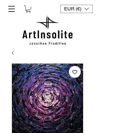
EUR (€)