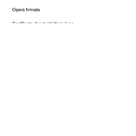
Opera firmata
Certificato di autenticità incluso
Imballaggio accurato
Non ci sono ancora recensioni
Dicci cosa ne pensi. Lascia una
recensione prima degli altri.
Lascia una recensione