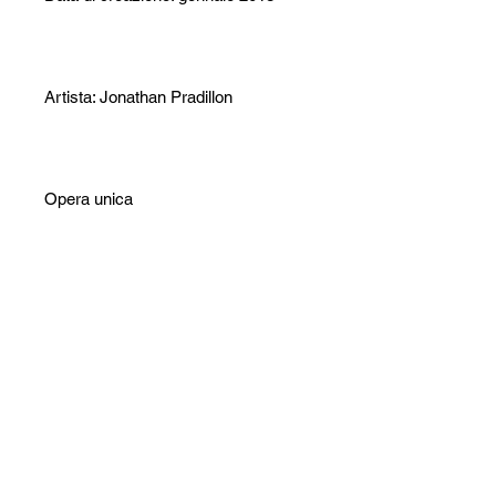
Artista: Jonathan Pradillon
Opera unica
Opera firmata
Certificato di autenticità incluso
Imballaggio accurato