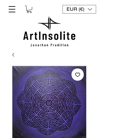
EUR (€)