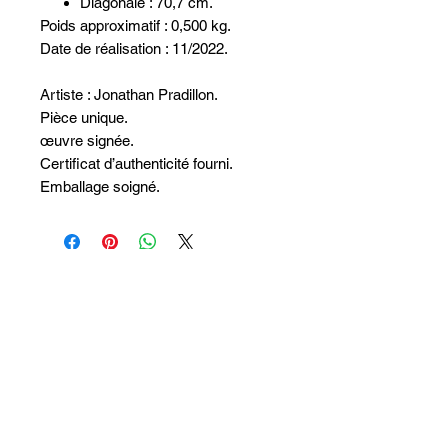
Diagonale : 70,7 cm.
Poids approximatif : 0,500 kg.
Date de réalisation : 11/2022.
Artiste : Jonathan Pradillon.
Pièce unique.
œuvre signée.
Certificat d’authenticité fourni.
Emballage soigné.
Non ci sono ancora recensioni
Dicci cosa ne pensi. Lascia una
recensione prima degli altri.
Lascia una recensione