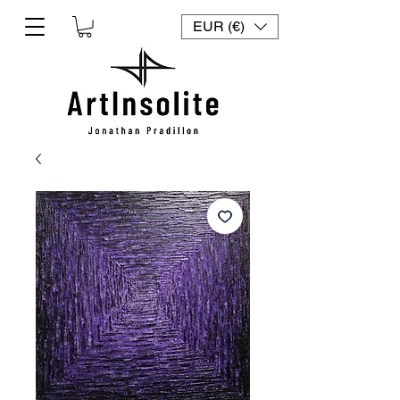
EUR (€)