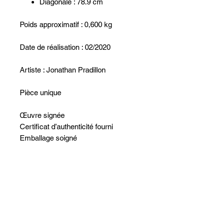
Diagonale : 78.9 cm
Poids approximatif : 0,600 kg
Date de réalisation : 02/2020
Artiste : Jonathan Pradillon
Pièce unique
Œuvre signée
Certificat d’authenticité fourni
Emballage soigné
Non ci sono ancora recensioni
Dicci cosa ne pensi. Lascia una
recensione prima degli altri.