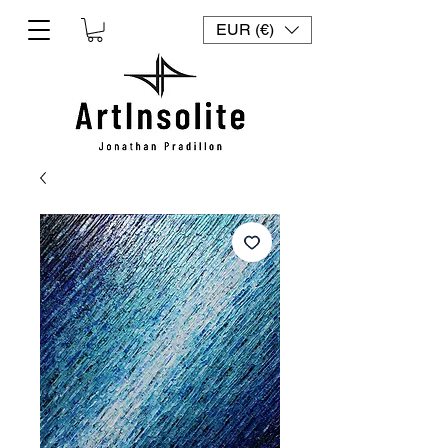
EUR (€)