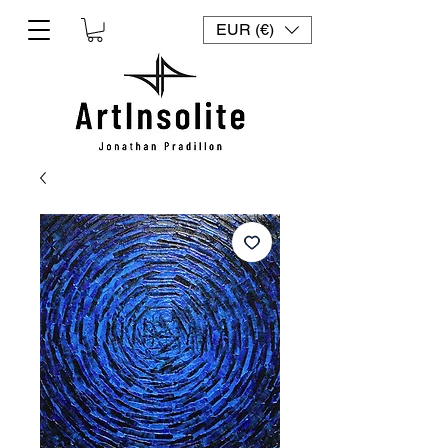
EUR (€)