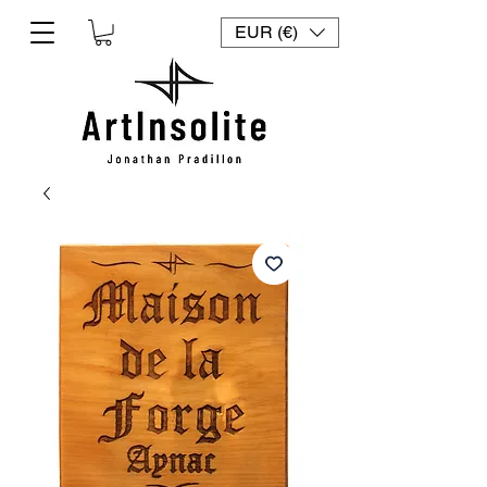
EUR (€)