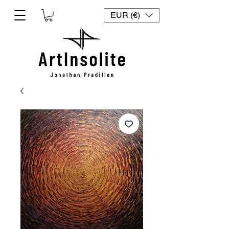
EUR (€)