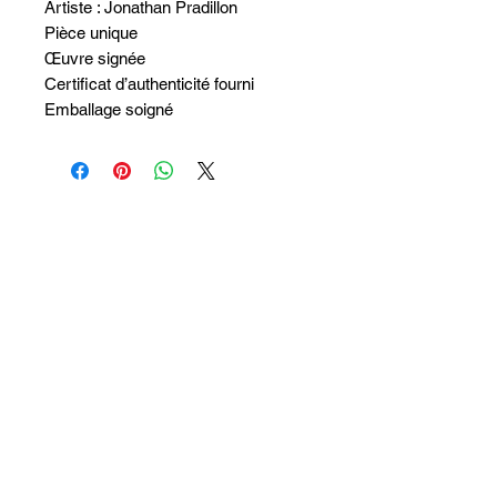
Artiste : Jonathan Pradillon
Pièce unique
Œuvre signée
Certificat d’authenticité fourni
Emballage soigné
Non ci sono ancora recensioni
Dicci cosa ne pensi. Lascia una
recensione prima degli altri.
Lascia una recensione