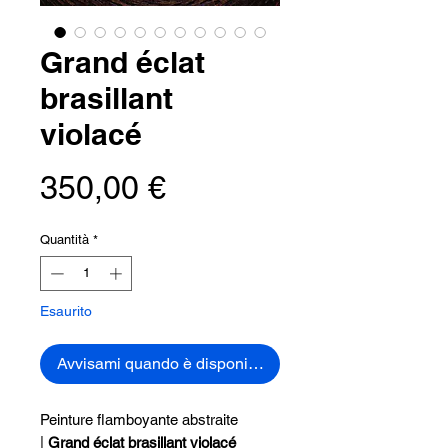
Grand éclat
brasillant
violacé
Prezzo
350,00 €
Quantità
*
Esaurito
Avvisami quando è disponibile
Peinture flamboyante abstraite
|
Grand éclat brasillant violacé