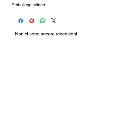
Emballage soigné
Non ci sono ancora recensioni
Dicci cosa ne pensi. Lascia una
recensione prima degli altri.
Lascia una recensione