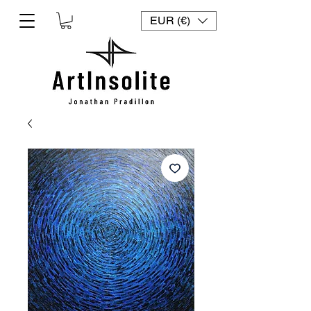
EUR (€)