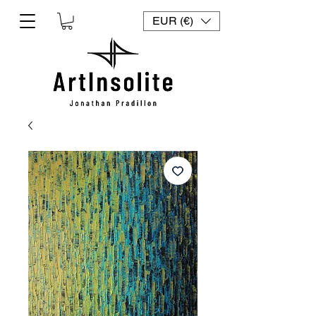
EUR (€)