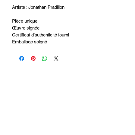
Artiste : Jonathan Pradillon
Pièce unique
Œuvre signée
Certificat d’authenticité fourni
Emballage soigné
Non ci sono ancora recensioni
Dicci cosa ne pensi. Lascia una
recensione prima degli altri.
Lascia una recensione