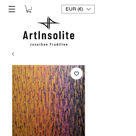
EUR (€)