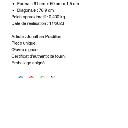
Format : 61 cm x 50 cm x 1,5 cm
Diagonale : 78,9 cm
Poids approximatif : 0,400 kg
Date de réalisation : 11/2023
Artiste : Jonathan Pradillon
Pièce unique
Œuvre signée
Certificat d’authenticité fourni
Emballage soigné
Non ci sono ancora recensioni
Dicci cosa ne pensi. Lascia una
recensione prima degli altri.
Lascia una recensione