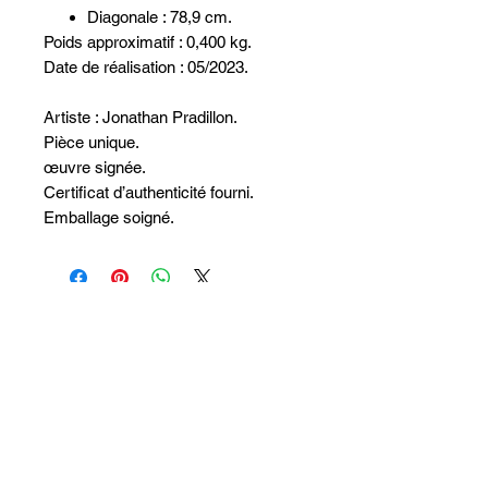
Diagonale : 78,9 cm.
Poids approximatif : 0,400 kg.
Date de réalisation : 05/2023.
Artiste : Jonathan Pradillon.
Pièce unique.
œuvre signée.
Certificat d’authenticité fourni.
Emballage soigné.
Non ci sono ancora recensioni
Dicci cosa ne pensi. Lascia una
recensione prima degli altri.
Lascia una recensione