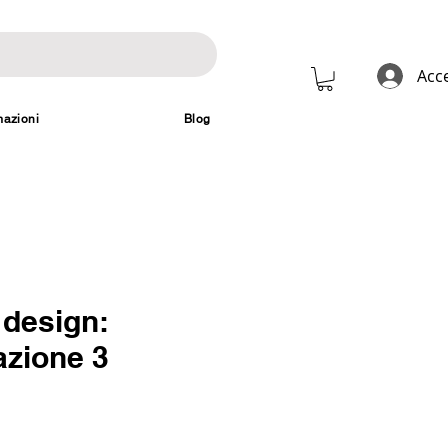
Acc
mazioni
Blog
i design:
azione 3
rezzo