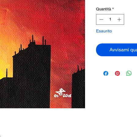
Quantità
*
Esaurito
Avvisami qua
3