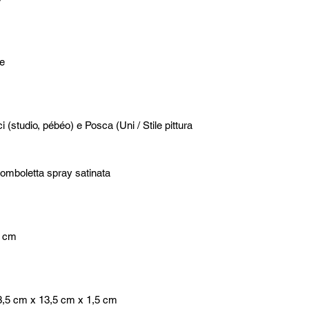
e
i (studio, pébéo) e Posca (Uni / Stile pittura
bomboletta spray satinata
0,8 cm
 13,5 cm x 13,5 cm x 1,5 cm