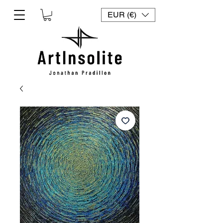
EUR (€)