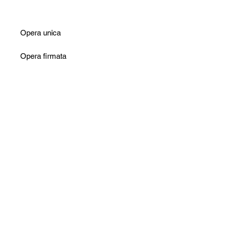
Opera unica
Opera firmata
Certificato di autenticità incluso
Imballaggio accurato
Non ci sono ancora recensioni
Dicci cosa ne pensi. Lascia una
recensione prima degli altri.
Lascia una recensione