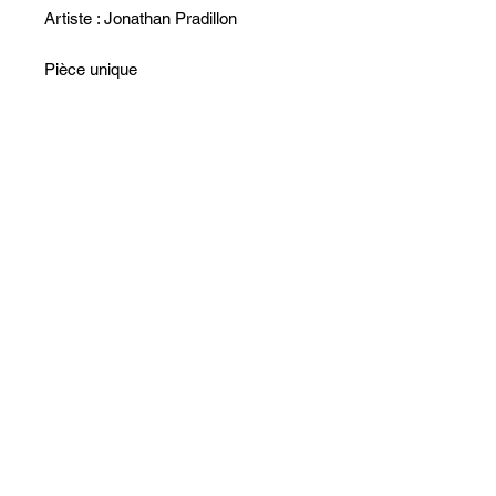
Artiste : Jonathan Pradillon
Pièce unique
œuvre signée
Certificat d’authenticité fourni
Emballage soigné
Non ci sono ancora recensioni
Dicci cosa ne pensi. Lascia una
recensione prima degli altri.
Lascia una recensione
Segui ArtInsolite