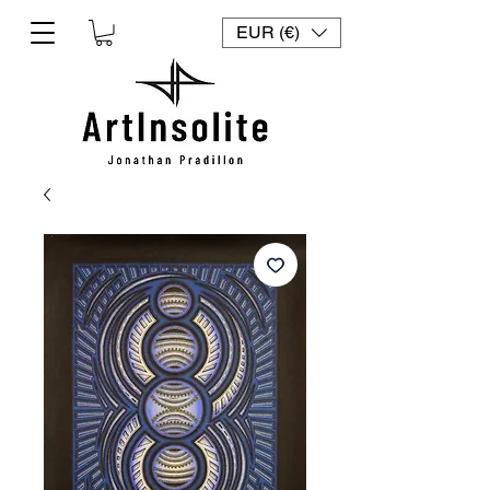
EUR (€)