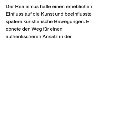
Der Realismus hatte einen erheblichen 
Einfluss auf die Kunst und beeinflusste 
spätere künstlerische Bewegungen. Er 
ebnete den Weg für einen 
authentischeren Ansatz in der 
künstlerischen Darstellung, indem er 
danach strebte, die Realität in ihren 
positiven und negativen Aspekten 
widerzuspiegeln und traditionelle 
künstlerische Konventionen in Frage zu 
stellen.
Künstlerische Bewegungen
Alle ansehen
Aktuelle Beiträge