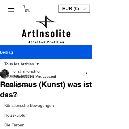
EUR (€)
Beitrag
Tous les Articles
jonathan-pradillon
Tous les Articles
1. Juni 2023
2 Min. Lesezeit
Realismus (Kunst) was ist
Malerei, Kunst
das?
Tutorial
Künstlerische Bewegungen
Holzskulptur
Die Farben