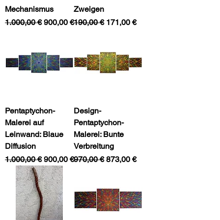
Mechanismus
Zweigen
Standardpreis
Sale-Preis
Standardpreis
Sale-Preis
1.000,00 €
900,00 €
190,00 €
171,00 €
Pentaptychon-
Design-
Malerei auf
Pentaptychon-
Leinwand: Blaue
Malerei: Bunte
Diffusion
Verbreitung
Standardpreis
Sale-Preis
Standardpreis
Sale-Preis
1.000,00 €
900,00 €
970,00 €
873,00 €