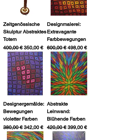
Zeitgenössische
Designmalerei:
Skulptur Abstraktes
Extravagante
Totem
Farbbewegungen
Standardpreis
Sale-Preis
Standardpreis
Sale-Preis
400,00 €
350,00 €
600,00 €
498,00 €
Designergemälde:
Abstrakte
Bewegungen
Leinwand:
violetter Farben
Blühende Farben
Standardpreis
Sale-Preis
Standardpreis
Sale-Preis
380,00 €
342,00 €
420,00 €
399,00 €