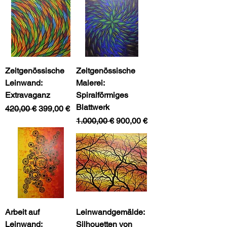
Zeitgenössische
Zeitgenössische
Leinwand:
Malerei:
Extravaganz
Spiralförmiges
Blattwerk
Standardpreis
Sale-Preis
420,00 €
399,00 €
Standardpreis
Sale-Preis
1.000,00 €
900,00 €
Arbeit auf
Leinwandgemälde:
Leinwand:
Silhouetten von