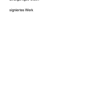
signiertes Werk
Echtheitszertifikat vorhanden
Sorgfältige Verpackung
Noch keine Bewertungen
vorhanden
Jetzt die erste Bewertung abgeben.
Bewertung abgeben