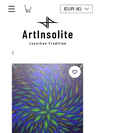
EUR (€)