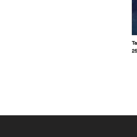
Ta
Pr
25