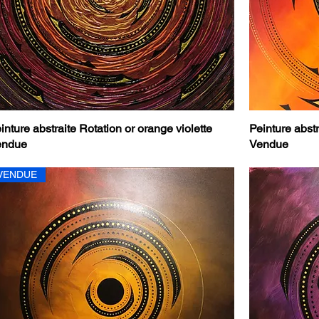
inture abstraite Rotation or orange violette
Peinture abst
endue
Vendue
VENDUE