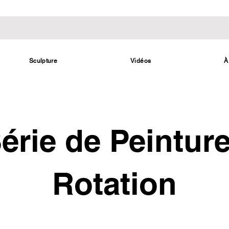
Sculpture
Vidéos
À
érie de Peintur
Rotation