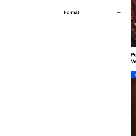
140 €
850 €
Format
30 x 30 cm
80 x 80 cm
89 x 116 cm
Pe
V