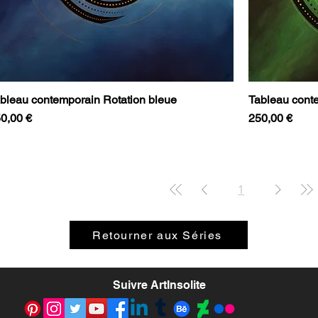
bleau contemporain Rotation bleue
Tableau conte
ix
Prix
0,00 €
250,00 €
1
Retourner aux Séries
Suivre ArtInsolite