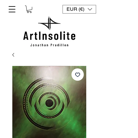
EUR (€)