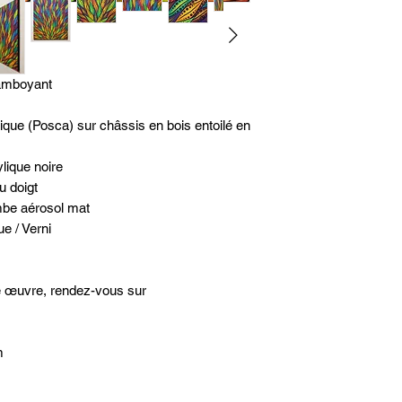
amboyant
que (Posca) sur châssis en bois entoilé en
lique noire
u doigt
mbe aérosol mat
ue / Verni
te œuvre, rendez-vous sur
m