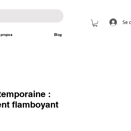
Se 
 propos
Blog
temporaine :
t flamboyant
Prix