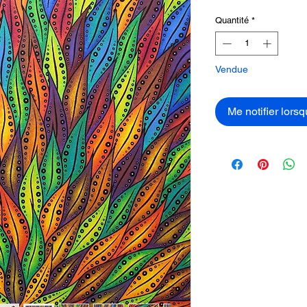
Quantité
*
Vendue
Me notifier lorsq