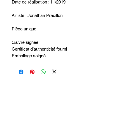
Date de réalisation : 11/2019
Artiste : Jonathan Pradillon
Pièce unique
Œuvre signée
Certificat d’authenticité fourni
Emballage soigné
Aucun avis pour le moment
Partagez votre expérience, soyez le
premier à laisser un avis.
Laisser un avis