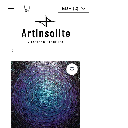
EUR (€)