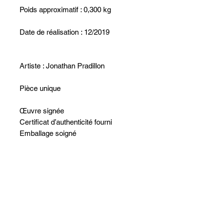
Poids approximatif : 0,300 kg
Date de réalisation : 12/2019
Artiste : Jonathan Pradillon
Pièce unique
Œuvre signée
Certificat d’authenticité fourni
Emballage soigné
Aucun avis pour le moment
Partagez votre expérience, soyez le
premier à laisser un avis.