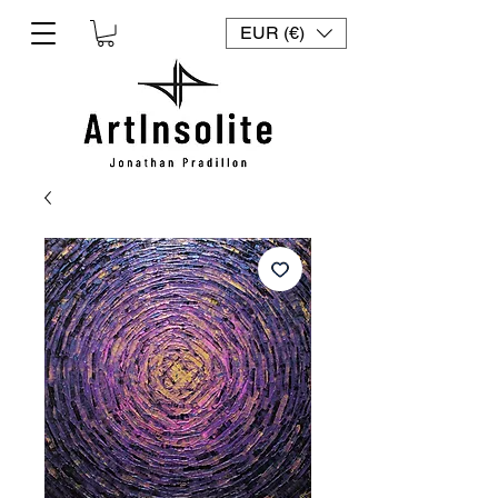
EUR (€)