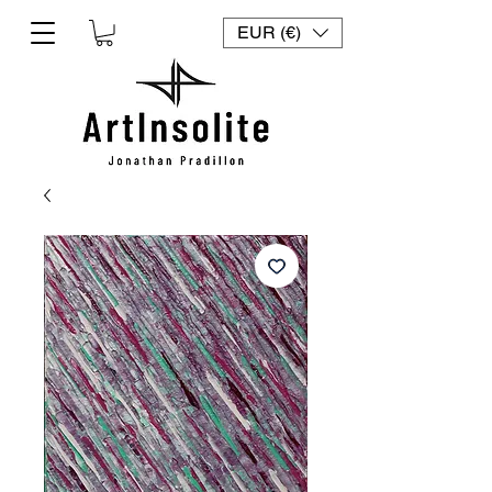
EUR (€)