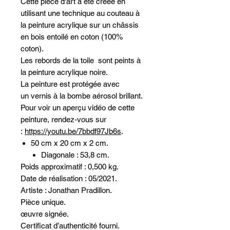
Cette pièce d'art a été créée en
utilisant une technique au couteau à
la peinture acrylique sur un châssis
en bois entoilé en coton (100%
coton).
Les rebords de la toile sont peints à
la peinture acrylique noire.
La peinture est protégée avec
un vernis à la bombe aérosol brillant.
Pour voir un aperçu vidéo de cette
peinture, rendez-vous sur
:
https://youtu.be/7bbdf97Jb6s
.
50 cm x 20 cm x 2 cm.
Diagonale : 53,8 cm.
Poids approximatif : 0,500 kg.
Date de réalisation : 05/2021.
Artiste : Jonathan Pradillon.
Pièce unique.
œuvre signée.
Certificat d’authenticité fourni.