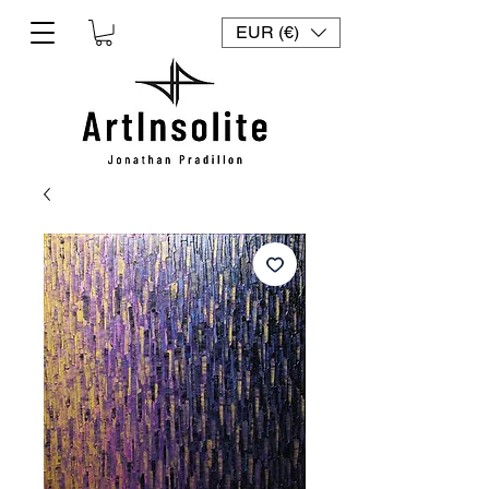
EUR (€)