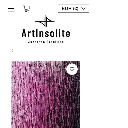
EUR (€)