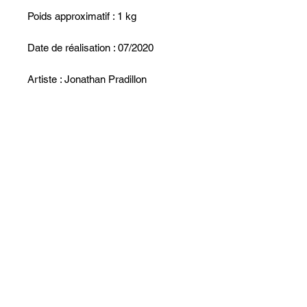
Poids approximatif : 1 kg
Date de réalisation : 07/2020
Artiste : Jonathan Pradillon
Pièce unique
Œuvre signée
Certificat d’authenticité fourni
Emballage soigné
Aucun avis pour le moment
Partagez votre expérience, soyez le
premier à laisser un avis.