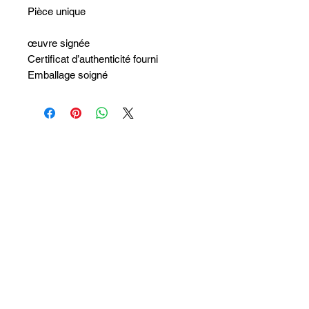
Pièce unique
œuvre signée
Certificat d’authenticité fourni
Emballage soigné
Aucun avis pour le moment
Partagez votre expérience, soyez le
premier à laisser un avis.
Laisser un avis