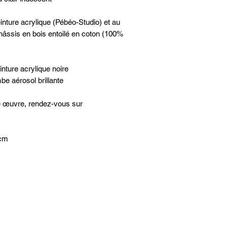
inture acrylique (Pébéo-Studio) et au
hâssis en bois entoilé en coton (100%
nture acrylique noire
be aérosol brillante
te œuvre, rendez-vous sur
 cm