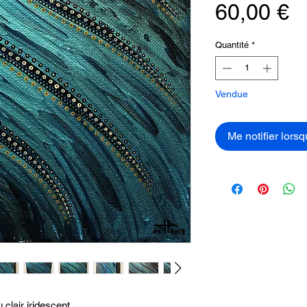
P
60,00 €
Quantité
*
Vendue
Me notifier lorsq
 clair iridescent