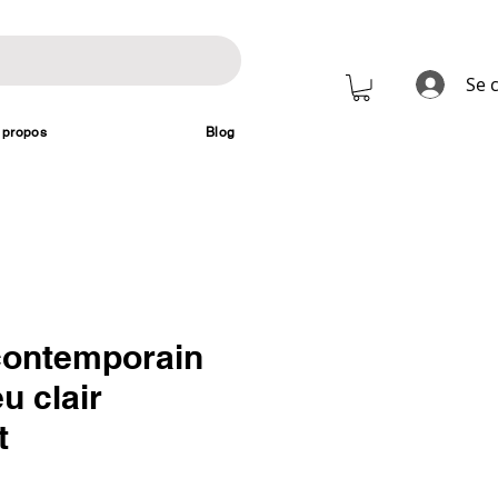
Se 
 propos
Blog
contemporain
u clair
t