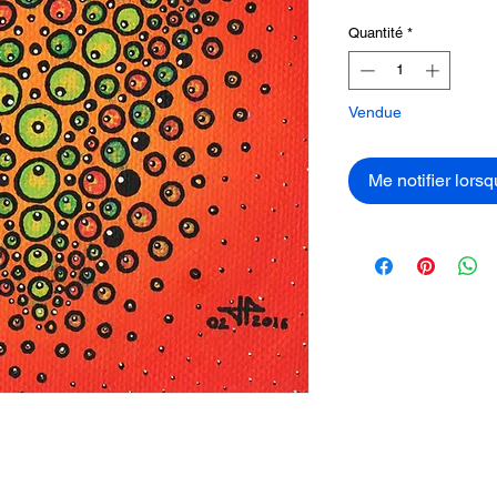
Quantité
*
Vendue
Me notifier lorsq