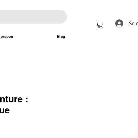
Se 
 propos
Blog
nture :
ue
rix