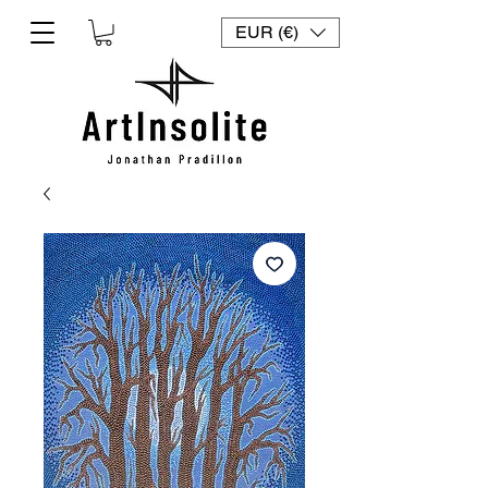
EUR (€)