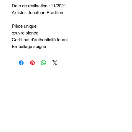
Date de réalisation : 11/2021
Artiste : Jonathan Pradillon
Pièce unique
œuvre signée
Certificat d’authenticité fourni
Emballage soigné
Aucun avis pour le moment
Partagez votre expérience, soyez le
premier à laisser un avis.
Laisser un avis