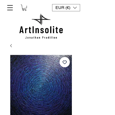
EUR (€)