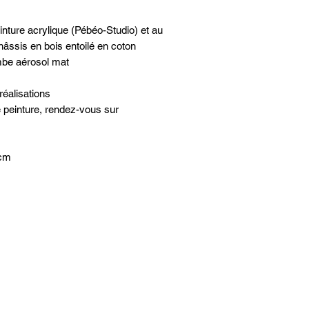
inture acrylique (Pébéo-Studio) et au
âssis en bois entoilé en coton
mbe aérosol mat
éalisations
e peinture, rendez-vous sur
 cm