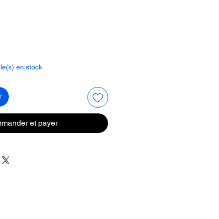
rix
cle(s) en stock
r
mander et payer