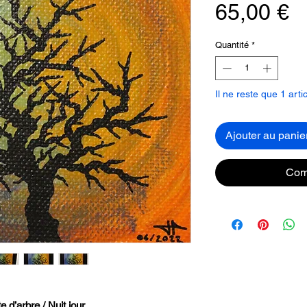
P
65,00 €
Quantité
*
Il ne reste que 1 arti
Ajouter au panie
Com
e d’arbre / Nuit jour.