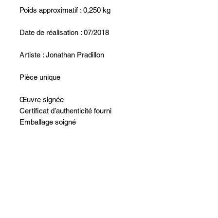
Poids approximatif : 0,250 kg
Date de réalisation : 07/2018
Artiste : Jonathan Pradillon
Pièce unique
Œuvre signée
Certificat d’authenticité fourni
Emballage soigné
Aucun avis pour le moment
Partagez votre expérience, soyez le
premier à laisser un avis.