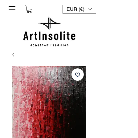
EUR (€)