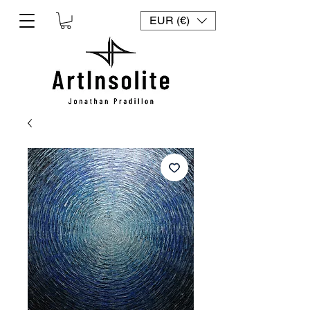
EUR (€)