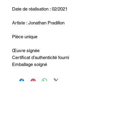
Date de réalisation : 02/2021
Artiste : Jonathan Pradillon
Pièce unique
Œuvre signée
Certificat d’authenticité fourni
Emballage soigné
Aucun avis pour le moment
Partagez votre expérience, soyez le
premier à laisser un avis.
Laisser un avis