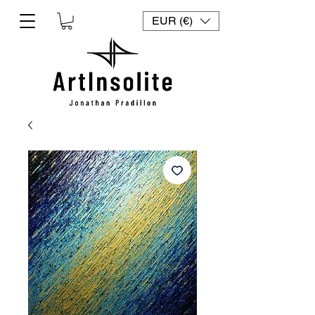
EUR (€)