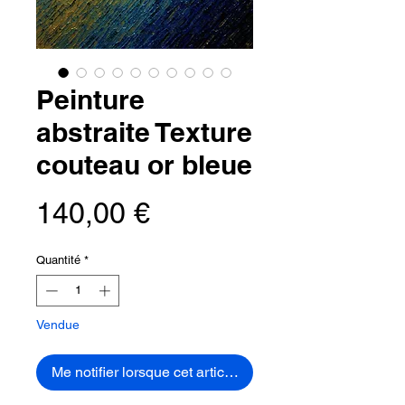
Peinture
abstraite Texture
couteau or bleue
Prix
140,00 €
Quantité
*
Vendue
Me notifier lorsque cet article est disponible