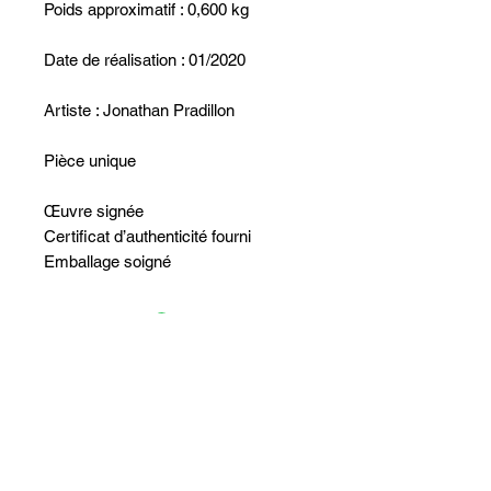
Poids approximatif : 0,600 kg
Date de réalisation : 01/2020
Artiste : Jonathan Pradillon
Pièce unique
Œuvre signée
Certificat d’authenticité fourni
Emballage soigné
Aucun avis pour le moment
Partagez votre expérience, soyez le
premier à laisser un avis.
Laisser un avis