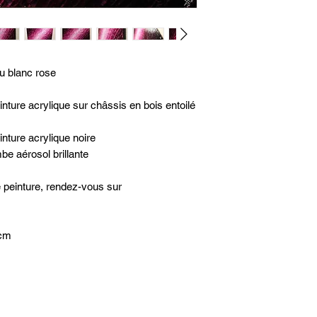
au blanc rose
nture acrylique sur châssis en bois entoilé
nture acrylique noire
be aérosol brillante
e peinture, rendez-vous sur
 cm